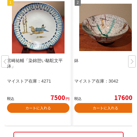
宮崎祐輔「染錦憩い駱駝文平
鉢
鉢」
マイストア在庫：
4271
マイストア在庫：
3042
7500
17600
税込
円
税込
円
カートに入れる
カートに入れる