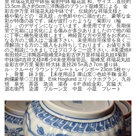
里 祥瑞花丸紋中鉢揃 菊割中鉢 輪花皿 和。サイズ…直径約
15.5cm 高さ約5cm三洋陶器のブランド龍峰窯による、金
彩古伊万里 祥瑞花丸紋中鉢です。伝統的な祥瑞文様と、
椿や菊などの「花丸紋」が色鮮やかに描かれた、豪華な金
彩が特徴の器です。縁が波打ったような「菊割り（輪
花）」のデザインになっています。未使用ですが、長期保
管で元箱には劣化による傷みが多少ありましたので他の箱
に丁寧に梱包発送致します。神経質な方や完璧をお求めに
なる方のご購入はご遠慮下さい。未使用自宅保管を良くご
理解頂ける方のご購入をお待ちしております。お値引き等
のご相談につきましてはプロフをご一読下さい。#美濃焼#
有田焼#三洋陶器#龍峰窯#金彩古伊万里祥瑞花丸紋#菊割
中鉢揃#吉祥文様#希少#未使用保管品。龍峰窯 祥瑞花丸紋
金彩古伊万里 菊割 特大鉢 直径26 5×高さ7cm 盛り鉢。
ル・クルーゼ ラウンドプレート レインボー 23cm 5枚セッ
ト。骨董 鉢３個。【未使用品】庫山窯◇色絵手鞠 金彩
絢爛豪華◇三段重。Erik Hoglund エリックホグラン。九谷
焼 泉光 茶器 急須 湯呑 ６P 赤絵金彩。宮脇 大
源右衛門 染濃 プルーン文 中皿 小皿 プレート