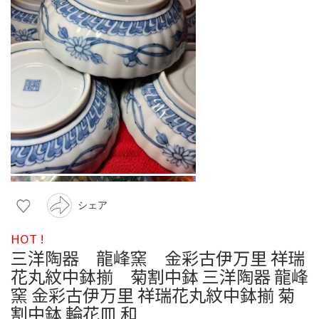
シェア
HOT !
三洋陶器 龍峰窯 金彩古伊万里 祥瑞
花丸紋中鉢揃 菊割中鉢 三洋陶器 龍峰
窯 金彩古伊万里 祥瑞花丸紋中鉢揃 菊
割中鉢 輪花皿 和