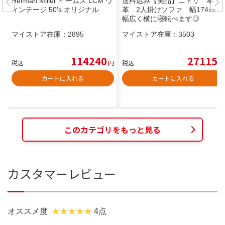
Herman Miller イームズ LCM ヴ
送料込み【美品】ニトリ 本
ィンテージ 50's オリジナル
革 2人掛けソファ 幅174㎝
幅広く横に寝転べます◎
マイストア在庫：
2895
マイストア在庫：
3503
114240
27115
税込
円
税込
円
カートに入れる
カートに入れる
このカテゴリをもっと見る
カスタマーレビュー
オススメ度
4点