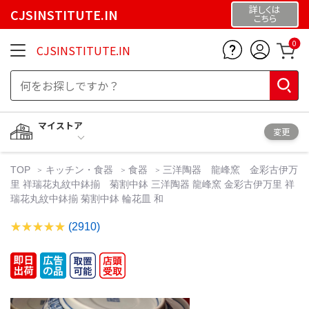
詳しくは
CJSINSTITUTE.IN
こちら
0
CJSINSTITUTE.IN
マイストア
変更
TOP
キッチン・食器
食器
三洋陶器 龍峰窯 金彩古伊万
里 祥瑞花丸紋中鉢揃 菊割中鉢 三洋陶器 龍峰窯 金彩古伊万里 祥
瑞花丸紋中鉢揃 菊割中鉢 輪花皿 和
(2910)