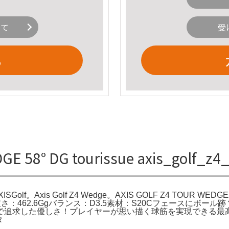
いて
受
る
58° DG tourissue axis_golf_
E | AXISGolf。Axis Golf Z4 Wedge。AXIS GOLF Z4 T
チ重さ：462.6Ggバランス：D3.5素材：S20Cフェースに
した優しさ！プレイヤーが思い描く球筋を実現できる最高のウェッジ
タ