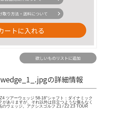
け取り方法・送料について
カートに入れる
欲しいものリストに追加
z4_wedge_1_.jpgの詳細情報
OUR WEDGEZ4 ツアーウェッジ 58-18°シャフト：ダイナミック
ボール跡？がありますが、それ以外は目立つような傷もなく
。アクシスゴルフ Z1 / Z2 Z3 TOUR