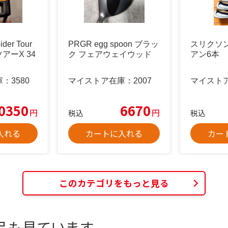
ider Tour
PRGR egg spoon ブラッ
スリクソン
アーX 34
ク フェアウェイウッド
アン6本
庫：
3580
マイストア在庫：
2007
マイスト
0350
6670
円
円
税込
税込
入れる
カートに入れる
カー
このカテゴリをもっと見る
品も見ています