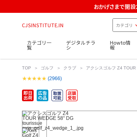
おかげさまで開設
CJSINSTITUTE.IN
カテゴリ一
デジタルチラ
Howto情
覧
シ
報
TOP
ゴルフ
クラブ
アクシスゴルフ Z4 TOUR WEDG
(2966)