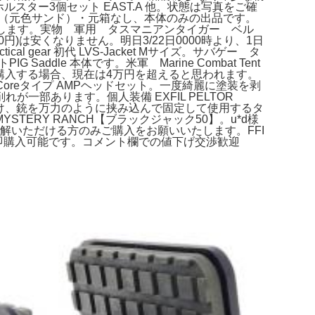
ター3個セット EAST.A 他。状態は写真をご確
ODカラー塗装（元色サンド）・元箱なし、本体のみの出品です。
お願いします。実物 軍用 タスマニアンタイガー ベル
3,000円)は安くなりません。明日3/22日0000時より、1日
 gear 初代 LVS-Jacket Mサイズ。サバゲー タ
dle 本体です。米軍 Marine Combat Tent
品で購入する場合、現在は4万円を超えると思われます。
s-Coreタイプ AMPヘッドセット。一度綺麗に塗装を剥
部あります。個人装備 EXFIL PELTOR
り付け、銃を万力のように挟み込んで固定して使用するタ
ERY RANCH【ブラックジャック50】。u*d様
解いただける方のみご購入をお願いいたします。FFI
cm。即購入可能です。コメント欄での値下げ交渉歓迎