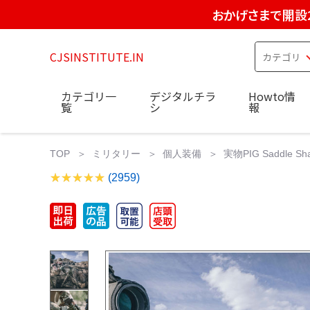
おかげさまで開設
CJSINSTITUTE.IN
カテゴリ一
デジタルチラ
Howto情
覧
シ
報
TOP
ミリタリー
個人装備
実物PIG Saddle 
(2959)