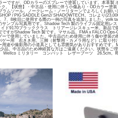
ーですが、ODカラーのスプレーで塗装しています。本革製 ホルス
SpliteCore ブラック。【状態】・中古品・使用に伴う小傷あり・
クス ブーツ ビブラムソール。ノークレーム・ノーリターンでよろしく
OP / PIG SADDLE Gen2/ SHADOWTECH。コレより(2
8枚目に使用する際の一例の写真を追加しました。volk tactical
真用です。Shadow Tech 製のライフル固定用レストPIG Sad
ベンチメイド9170ブラッククラス トリアージレスキュー米。新
hadow Tech 製です。マサル品。FMA x FALCO Op
ーで使用していました。中古品のため使用に伴う傷や塗装の削れが一
ィング サバゲー用 右きき用。三脚（射撃用・カメラ用など）に取
途や撮影用の小道具としても雰囲気がありおすすめです。MYST
希少品。中古品のため神経質な方はご遠慮ください。状態をご理
 Wellco ミリタリー コンバット レザーブーツ 26.5