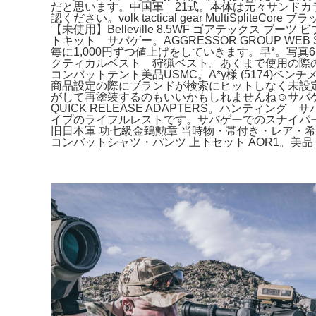
だと思います。中国軍 21式。本体は元々サンドカラ
認ください。volk tactical gear Multi
【未使用】Belleville 8.5WF ゴアテッ
トキット サバゲー。AGGRESSOR GROUP WEB SH
毎に1,000円ずつ値上げをしていきます。早*。写真6、7、
クティカルベスト 狩猟ベスト。あくまで使用の際のサンプル写
コンバットテント美品USMC。A*y様 (5174)
商品設定の際にブランドが検索にヒットしなく未設定ですがS
がして再塗装するのもいいかもしれませんね☺️サバゲ
QUICK RELEASE ADAPTERS。ハンテ
イプのライフルレストです。サバゲーでのスナイパー用
旧日本軍 功七級金鵄勲章 当時物・帯付き・レア・
コンバットシャツ・パンツ 上下セット AOR1。美品