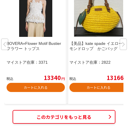
BOVERA⭐︎Flower Motif Bustier
【美品】kate spade イエロー レ
フラワー トップス
モンドロップ かごバッグ
マイストア在庫：
3371
マイストア在庫：
2822
13340
13166
税込
円
税込
円
カートに入れる
カートに入れる
このカテゴリをもっと見る