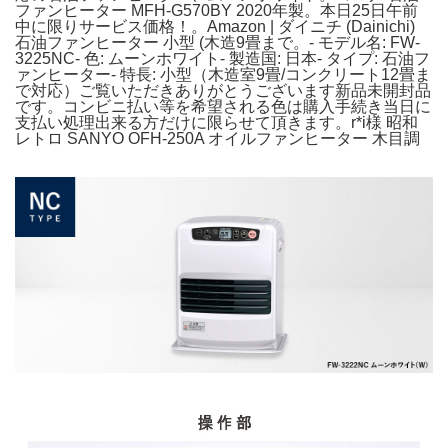
ファンヒーター MFH-G570BY 2020年製。本日25日午前
中に限りサービス価格！。Amazon | ダイニチ (Dainichi)
石油ファンヒーター 小型 (木造9畳まで。- モデル名: FW-
3225NC- 色: ムーンホワイト- 製造国: 日本- タイプ: 石油フ
ァンヒーター- 特長: 小型（木造室9畳/コンクリート12畳ま
で対応）ご覧いただきありがとうございます新品未開封品
です。コンビニ払い等を希望される色は購入手続き当日に
支払い処理出来る方だけに限らせて頂きます。r*i様 昭和
レトロ SANYO OFH-250A オイルファンヒーター 木目調