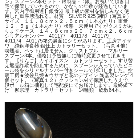
ン」スプーン2本セット・銀製品・ : 銀。お祝いで頂き自
宅で保管していたもので、かなりの年数が経過していま
す。宮内庁御用達】銀食器 最上級の素材を惜しみなく使
用した重厚感溢れる。材質 SILVER 925 刻印（写真９）
サイズ １１．８ｃｍｘ２．５ｃｍ（１本あたり）重量
１２．５ｇ（１本あたり）状態 未使用ですがクスミがあ
りますケース １４．８ｃｍｘ２０．７ｃｍｘ２．６ｃｍ
シリアルナンバー 401177 401178 401179
401174 401175箱の裏面にシミがあります。工房アイザ
ワ 純銅洋食器 銀仕上 カトラリーセット。（写真４他）
喫煙者、ペットは居ません。クリストフル マルリー
スプーン3本。価格は予告無しに随時変更させて頂きま
す。【りんご】カイボイスン カトラリーセット。すり替
え返品詐欺を防止するために、スプーンが入っていたビニ
ール袋をシリアルナンバー付きシールで封印しました。空
萌工房★波佐見焼★ウサギと花のデザイン 陶器製レンゲ 4
個セット。（写真１２）クッション材で保護したうえで、
段ボール箱に梱包して宅配便にてお届けします。最終値下
げ 柳宗理 カトラリーセット 14種類 総数64本。