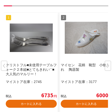
クリストフル■未使用テーブルフ
マイセン 花柄 靴型 小物入
ォーク２本組■とてもきれい¨¨■
れ 陶器製
大人気のマルリー！
マイストア在庫：
2745
マイストア在庫：
3177
6735
6000
税込
円
税込
円
カートに入れる
カートに入れる