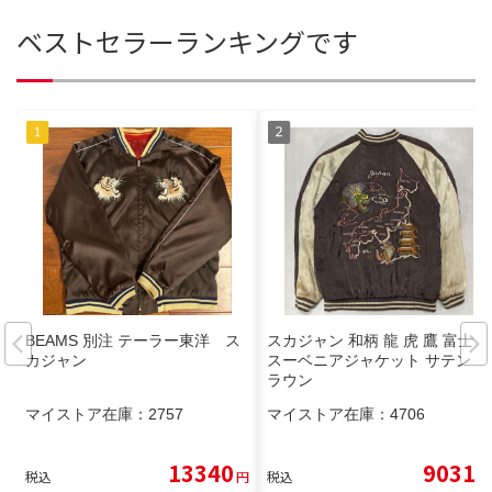
ベストセラーランキングです
BEAMS 別注 テーラー東洋 ス
スカジャン 和柄 龍 虎 鷹 富士山
カジャン
スーベニアジャケット サテン ブ
ラウン
マイストア在庫：
2757
マイストア在庫：
4706
13340
9031
税込
円
税込
円