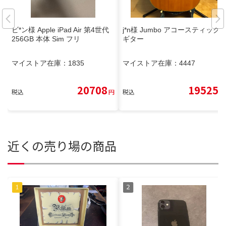
ビ*ン様 Apple iPad Air 第4世代
j*n様 Jumbo アコースティック
256GB 本体 Sim フリ
ギター
マイストア在庫：
1835
マイストア在庫：
4447
20708
19525
税込
円
税込
円
近くの売り場の商品