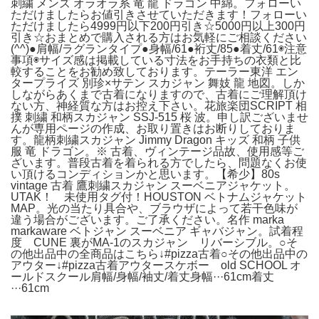
刺繍 メンズ オラオラ系 竜 龍 ドラゴン 中綿。フォローい
ただけましたらお値引きさせていただきます！フォローい
ただけましたら4999円以下200円引き☆5000円以上300円
引き☆おまとめで購入される方はお気軽にご相談ください
(^^)●肩幅/ラグランタイプ●身幅/61●裄丈/85●着丈/61◉注意
事項◉サイズ感は掲載している寸法をお手持ちの衣類と比
較することをお勧め致しております。テーラー東洋 エン
タープライズ 別珍×サテン スカジャン 舞妓 龍 地図。しか
しながらあくまで古着になりますので、古着にご理解頂け
ない方、神経質な方はお控え下さい。花旅楽団SCRIPT 相
撲 刺繍 和柄スカジャン SSJ-515 桜 波。申し訳ございませ
んが専用ページの作成、お取り置きはお断りしておりま
す。龍柄刺繍スカジャン Jimmy Dragon キッズ 和柄 子供
服 竜 ドラゴン。※ 古着、ヴィンテージ品故、使用感等ご
ざいます。普段古着を着られる方でしたら、問題なくお使
い頂けるコンディションかと思います。【希少】80s
vintage 古着 鷹刺繍スカジャン スーベニアジャケット。
UTAK！ 未使用タグ付！HOUSTON ベトナムジャケット
MAP。光の当たり具合や、ブラウザによって若干色味が
違う場合がございます。ご了承ください。名作 marka
markaware ベトジャン スーベニア ギャバジャン。試着程
度 CUNE 裏がMA-1のスカジャン リバーシブル。○そ
の他出品中の全商品はこちら↓#pizza古着○その他出品中の
アウター↓#pizza古着アウタースケボー old SCHOOL オ
ールドスクール肩幅/身幅/袖丈/着丈身幅···61cm着丈
···61cm