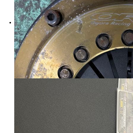
GD3フィットGE8フィット前
期クスコデフ1way
マイストア在庫：
3449
税込
26888
円
カートに入れる