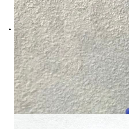
【取り置き中】18金 K18 フー
プピアス 新品未使用 女性 男性
即日発送
マイストア在庫：
2174
税込
7424
円
カートに入れる