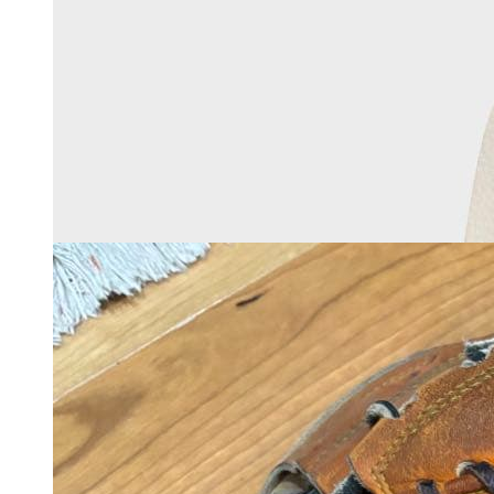
ふ*こ様 ヴァンガード ヴェル
ストラ デッキ
マイストア在庫：
2966
税込
5915
円
カートに入れる