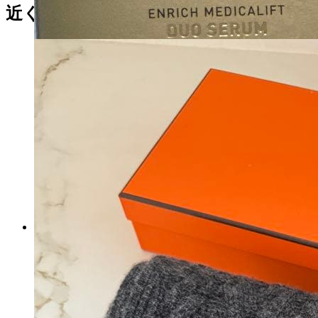
マイストア在庫：
3645
近くの売り場の商品
税込
6000
円
【専用】みぃページ
マイストア在庫：
1873
税込
12175
円