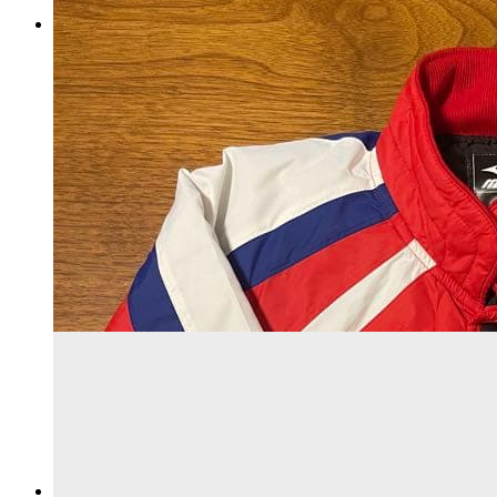
アルテッツァ SXE10 オグラ メ
タルクラッチ 実働外し
マイストア在庫：
2962
税込
7540
円
カートに入れる