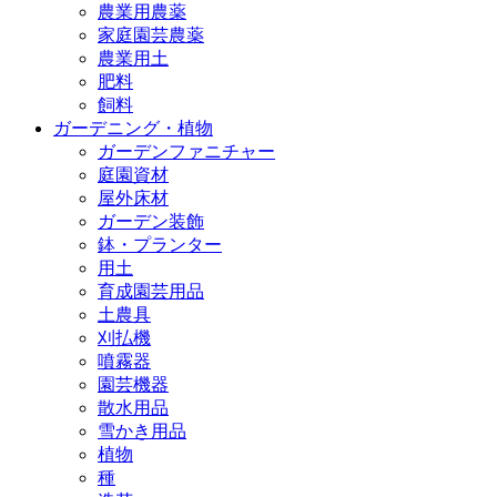
農業用農薬
家庭園芸農薬
農業用土
肥料
飼料
ガーデニング・植物
ガーデンファニチャー
庭園資材
屋外床材
ガーデン装飾
鉢・プランター
用土
育成園芸用品
土農具
刈払機
噴霧器
園芸機器
散水用品
雪かき用品
植物
種