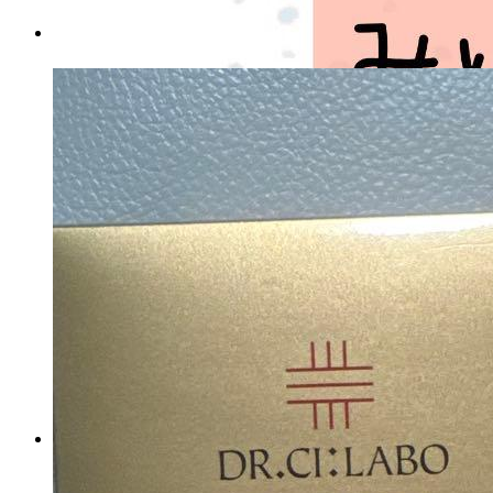
チャールズアンドキース ベリ
ル リサイクルレザーバケツバ
ッグ
マイストア在庫：
3761
税込
6380
円
キャッチャーグローブ ハタ
ケヤマ