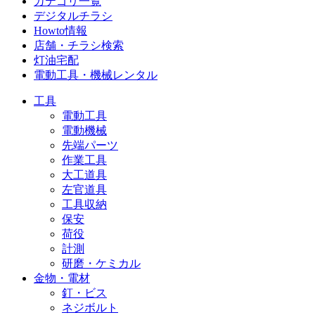
カテゴリ一覧
デジタルチラシ
Howto情報
店舗・チラシ検索
灯油宅配
電動工具・機械レンタル
工具
電動工具
電動機械
先端パーツ
作業工具
大工道具
左官道具
工具収納
保安
荷役
計測
研磨・ケミカル
金物・電材
釘・ビス
ネジボルト