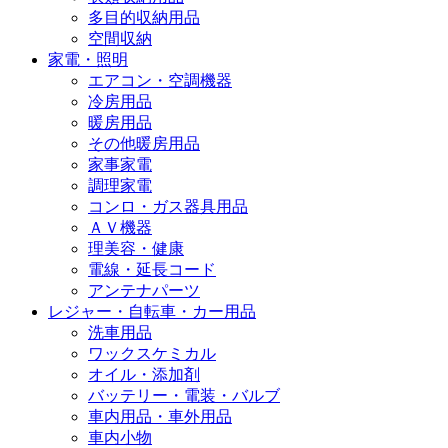
多目的収納用品
空間収納
家電・照明
エアコン・空調機器
冷房用品
暖房用品
その他暖房用品
家事家電
調理家電
コンロ・ガス器具用品
ＡＶ機器
理美容・健康
電線・延長コード
アンテナパーツ
レジャー・自転車・カー用品
洗車用品
ワックスケミカル
オイル・添加剤
バッテリー・電装・バルブ
車内用品・車外用品
車内小物