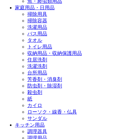
魚・爬虫類用品
家庭用品・日用品
掃除用具
掃除容器
洗濯用品
バス用品
タオル
トイレ用品
収納用品・収納保護用品
住居洗剤
洗濯洗剤
台所用品
芳香剤・消臭剤
防虫剤・除湿剤
殺虫剤
紙
カイロ
ローソク・線香・仏具
サンダル
キッチン用品
調理器具
調理用品