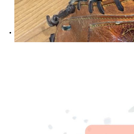
【中古】ポルテ グランドコ
ート ＪＭサイズ
マイストア在庫：
1552
税込
7499
円