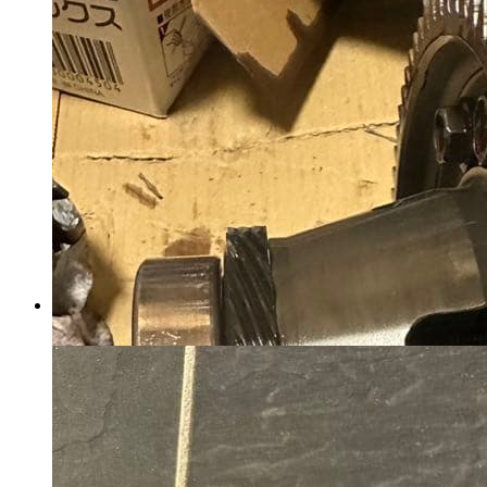
別*所様 ZN6 86 リア ロアアー
ム 調整式
マイストア在庫：
4733
税込
7598
円
カートに入れる