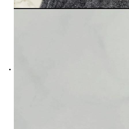
DR.CI:LABO エンリッチメデ
ィカリフトデュオセラム 26ml
✖️2本
マイストア在庫：
2460
税込
6749
円