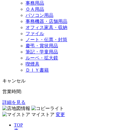
事務用品
ＯＡ用品
パソコン用品
事務機器・店舗用品
オフィス家具・収納
ファイル
ノート・伝票・封筒
慶弔・賞状用品
筆記・学童用品
ルーペ・拡大鏡
喫煙具
ＤＩＹ書籍
キャンセル
営業時間:
詳細を見る
マイストア
変更
TOP