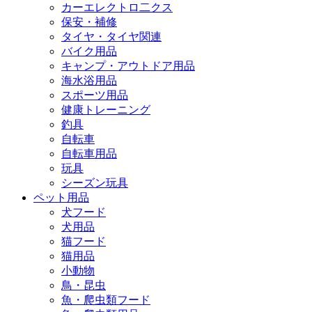
カーエレクトロ二クス
保安・補修
タイヤ・タイヤ関連
バイク用品
キャンプ・アウトドア用品
海水浴用品
スポーツ用品
健康トレーニング
釣具
自転車
自転車用品
玩具
シーズン玩具
ペット用品
犬フード
犬用品
猫フード
猫用品
小動物
鳥・昆虫
魚・爬虫類フード