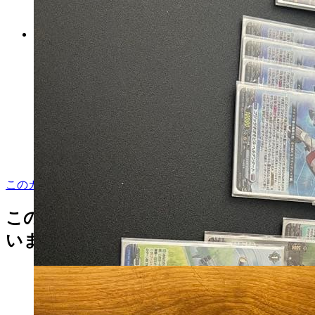
06〜19y ホンダ リッジライ
ン ホイールベアリング ハ
ブベアリング
マイストア在庫：
2753
税込
7500
円
カートに入れる
このカテゴリをもっと見る
この商品を見た人はこんな商品も見て
います