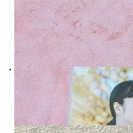
HERMES グレー ケーブル編み
マフラー カシミア100% 箱付
き
マイストア在庫：
4695
税込
23100
円
カートに入れる