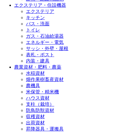
エクステリア・住設機器
エクステリア
キッチン
バス・洗面
トイレ
ガス・石油給湯器
エネルギー・電気
サッシ・外壁・屋根
表札・ポスト
内装・建具
農業資材・肥料・農薬
水稲資材
畑作果樹畜産資材
農機具
米保管・精米機
ハウス資材
支柱（栽培）
防鳥防獣資材
収穫資材
出荷資材
昇降器具・運搬具