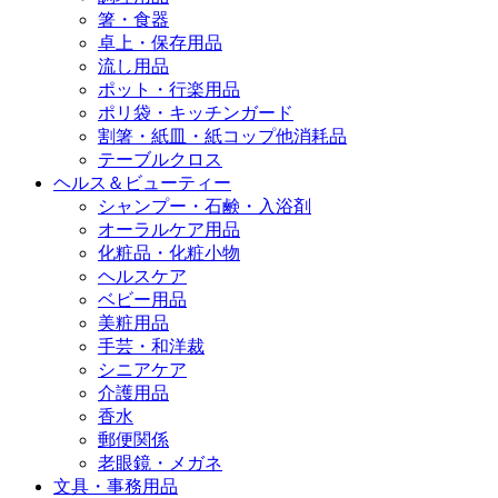
箸・食器
卓上・保存用品
流し用品
ポット・行楽用品
ポリ袋・キッチンガード
割箸・紙皿・紙コップ他消耗品
テーブルクロス
ヘルス＆ビューティー
シャンプー・石鹸・入浴剤
オーラルケア用品
化粧品・化粧小物
ヘルスケア
ベビー用品
美粧用品
手芸・和洋裁
シニアケア
介護用品
香水
郵便関係
老眼鏡・メガネ
文具・事務用品