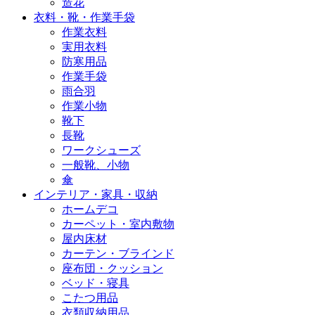
造花
衣料・靴・作業手袋
作業衣料
実用衣料
防寒用品
作業手袋
雨合羽
作業小物
靴下
長靴
ワークシューズ
一般靴、小物
傘
インテリア・家具・収納
ホームデコ
カーペット・室内敷物
屋内床材
カーテン・ブラインド
座布団・クッション
ベッド・寝具
こたつ用品
衣類収納用品