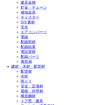
建具金物
針金・チェーン
補強金具
キャスター
DIY素材
安全
エアコンパーツ
電線
配線部材
配線結束
電設資材
配線パーツ
換気扇
建材・木材・配管材
配管材
水栓
雨ドイ
安全・足場材
屋根・外壁材
構造鋼材
ドア窓・建具