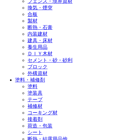
フェンス・境界資材
換気・煙突
合板
製材
断熱・石膏
内装建材
建具・床材
養生用品
ＤＩＹ木材
セメント・砂・砂利
ブロック
外構資材
塗料・補修剤
塗料
塗装具
テープ
補修材
コーキング材
接着剤
荷造・包装
シート
断熱・結露用品他