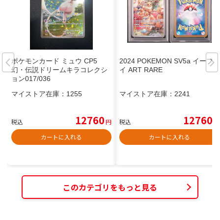
ポケモンカード ミュウ CP5
2024 POKEMON SV5a イーブ
幻・伝説ドリームキラコレクシ
イ ART RARE
ョン017/036
マイストア在庫：
1255
マイストア在庫：
2241
12760
12760
税込
円
税込
円
カートに入れる
カートに入れる
このカテゴリをもっと見る