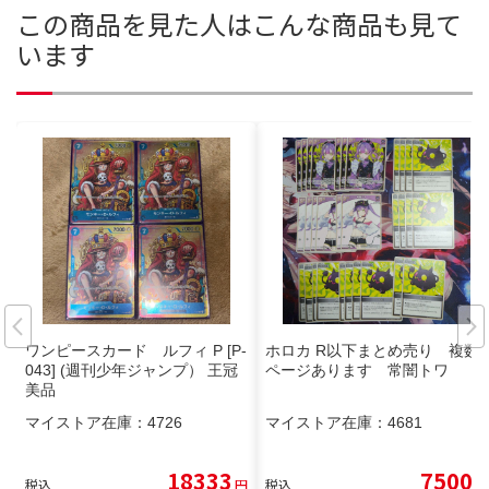
この商品を見た人はこんな商品も見て
います
ワンピースカード ルフィ P [P-
ホロカ R以下まとめ売り 複数
043] (週刊少年ジャンプ） 王冠
ページあります 常闇トワ
美品
マイストア在庫：
4726
マイストア在庫：
4681
18333
7500
税込
円
税込
円