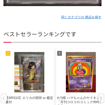
同じカテゴリの 商品を探す
ベストセラーランキングです
【ARS10】エリカの招待 sr 鑑定
わ*)様 ハマちゃんのヤドキング_
書付
「月刊コロコロコミック99年9