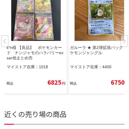
k*n様 【良品】 ポケモンカー
ガルーラ ★ 第2弾拡張パック ポ
ド ナンジャモのハラバリーex
ケモンジャングル
sar他まとめ売
マイストア在庫：
1018
マイストア在庫：
4400
6825
6750
税込
円
税込
円
近くの売り場の商品