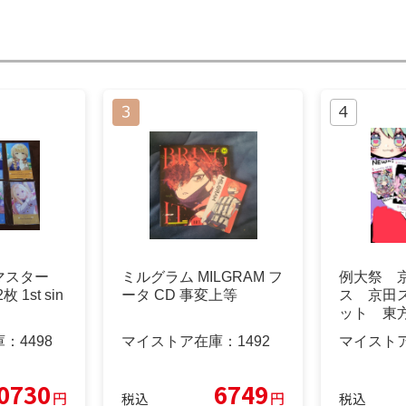
マスター
ミルグラム MILGRAM フ
例大祭 
 1st sin
ータ CD 事変上等
ス 京田
ット 東方P
庫：
4498
マイストア在庫：
1492
マイスト
0730
6749
円
円
税込
税込