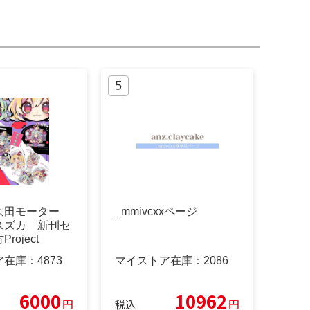
京田モーター
_mmivcxxページ
スズカ 新刊セ
roject
ア在庫：
4873
マイストア在庫：
2086
6000
10962
円
円
税込