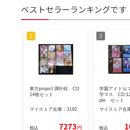
ベストセラーランキングです
東方project 凋叶棕 CD
学園アイドル
14枚セット
学マス CD 12枚
gle セット
マイストア在庫：
3192
マイストア在
7273
1
円
税込
税込