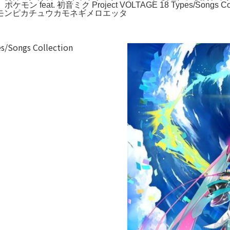
ン feat. 初音ミク Project VOLTAGE 18 Types/Son
クポケモンピカチュウカモネギメロエッタ