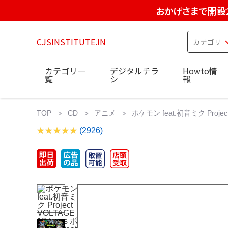
おかげさまで開設
CJSINSTITUTE.IN
カテゴリ一
デジタルチラ
Howto情
覧
シ
報
TOP
CD
アニメ
ポケモン feat.初音ミク Project V
(2926)