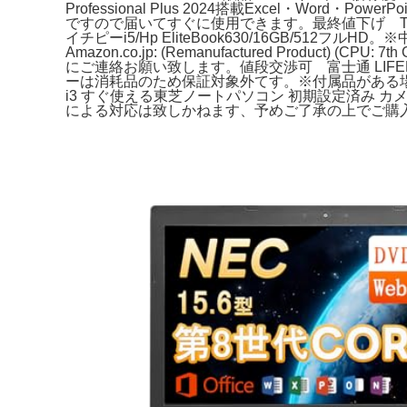
Professional Plus 2024搭載Excel・Word
ですので届いてすぐに使用できます。最終値下げ TOSHI
イチピーi5/Hp EliteBook630/16GB/512フル
Amazon.co.jp: (Remanufactured Prod
にご連絡お願い致します。値段交渉可 富士通 LIFEBOOK 
ーは消耗品のため保証対象外てす。※付属品がある場合、付属
i3 すぐ使える東芝ノートパソコン 初期設定済み
による対応は致しかねます、予めご了承の上でご購