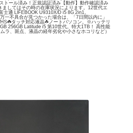
her等のアプリをインストール済み！正規認証済み【動作】動作確認済み
対応につきましてはその時の在庫状況によります。12世代エ
FEBOOK U9310X/D i5 8G 2in1。
さい。【注意事項】※万一不具合が見つかった場合は、「7日間以内に」
k V83/HS☘️タッチ対応液晶☘ノートパソコン。※ハッテリ
 Latitude i5 第10世代。特大1TB！ 高性能
れ、ムラ、斑点、液晶の経年劣化や小さなホコリなど）