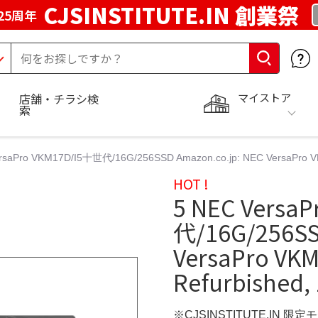
CJSINSTITUTE.IN 創業祭
25周年
マイストア
店舗・チラシ検
索
rsaPro VKM17D/I5十世代/16G/256SSD Amazon.co.jp: NEC VersaPro VKM
HOT !
5 NEC Versa
代/16G/256SS
VersaPro VKM
Refurbished, 
※CJSINSTITUTE.IN 限定