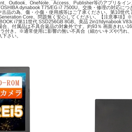
・PowerPoint、Outlook、OneNote、Access、Publis
BA dynabook T75/EG i7 7500U。交換・修理の
HD。※中古品の為、傷・小傷・使用感等はご了承ください。第10世代 富士通 LI
uct) (CPU: 7th Generation Core。問題無く安心してくだ
i7第11世代 SSD256GB 8GB。美品 2in1‼️dynaboo
品は不具合返品の対象外です。約93％ 画面きれい16GB 256GB
 カメラ付き。※通常使用に影響の無い不具合（細かいキズや汚
入下さい。