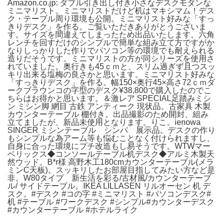
Amazon.co.jp: ダブル引き出し付き小さなデスクモダンな
ミニマリスト。ミニマリストだけど机はマキシマム！デス
ク・テーブル周り環境も公開。ミニマリスト好みな「すっ
きりデスク」を作る。ご覧いただきありがとうございま
す。サイズを間違えてしまったため出品いたします。六角
レンチを回すだけのシンプルで簡単な組み立て方ですがか
なりしっかりした作りでパソコン等の環境でも耐えられる
造りだそうです。ミニマリストの方が同シリーズを使用さ
れていました。奥行きも45ｃｍと、スリム過ぎず且つスッ
キリ出来る塩梅の良さかと思います。ミニマリスト好みな
「すっきりデスク」を作る。幅150×奥行45×高さ72ｃｍダ
ークブラウンコの字型のデスク¥38,800で購入したのでこ
ちらはお得かと思います。＆激レア SPECIAL足踏みミシ
ン ミシン脚 網目 古鉄 アンティーク 現状品。古家具 木製
カウンターテーブル 棚付き。出品撮影のため開封、組み
立てましたが、新品未使用となります。りこ。ienowa
SINGER ミシンテーブル シンパ 展示品。デスクの作り
もシンプルな為アーム等も悩むことなく付けられますし、
自身に合った環境にプチ改造もし易そうです。WTWマー
ベリックス◆コンソールテーブル机デスク◆アルミ木製天
然ウッド。B*r様 高野木工180cmカウンターテーブル(メラ
ミンC天板)。スッキリしたお部屋目指してみたい方など是
非。W80タイプ 新生活を彩る/古材風/カウンターテーブ
ル/ サイドテーブル。IKEA LILLASEN リルオーセン 机 デ
スク。#デスク #コの字 #ミニマリスト #パソコンデスク#
机 #テーブル #ワークデスク #シンプル#カウンターデスク
#カウンターテーブル #ホテルライク