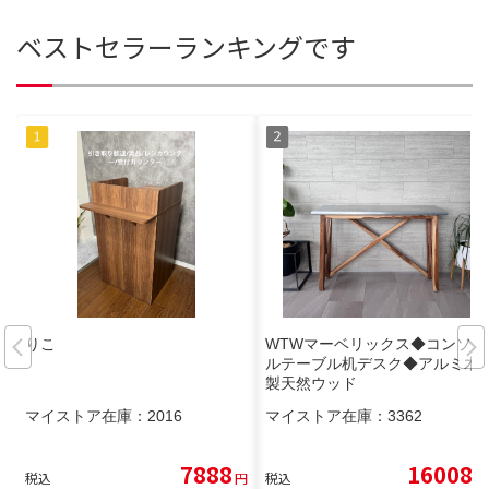
ベストセラーランキングです
りこ
WTWマーベリックス◆コンソー
ルテーブル机デスク◆アルミ木
製天然ウッド
マイストア在庫：
2016
マイストア在庫：
3362
7888
16008
税込
円
税込
円