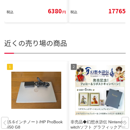
6380
17765
税込
円
税込
円
近くの売り場の商品
15.6インチノート/HP ProBook
非売品◆幻想水滸伝 NintendoS
450 G8
witchソフト グラフィックアート