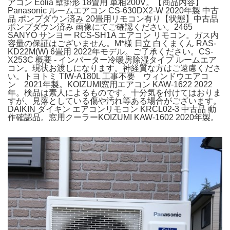
アコン Eolia 壁掛形 18畳用 単相200V。【商品内容】
Panasonic ルームエアコン CS-630DX2-W 2020年製 中古
品 ポンプダウン済み 20畳用リモコン有り【状態】中古品
ポンプダウン済み 画像にてご確認ください。2465
SANYO サンヨー RCS-SH1A エアコン リモコン。ガス内
容量の保証はございません。M*様 日立 白くまくん RAS-
KD22M(W) 6畳用 2022年モデル。ご了承ください。CS-
X253C 概要 - インバーター冷暖房除湿タイプ ルームエア
コン。現状お渡しになります。神経質な方はご遠慮くださ
い。トヨトミ TIW-A180L 工事不要 ウィンドウエアコ
ン 2021年製。KOIZUMI窓用エアコン KAW-1622 2022
年。検品は素人によるものです。十分気を付けてはおりま
すが、見落としている傷や汚れ等ある場合がございます。
DAIKIN ダイキン エアコンリモコン KRCL02-3 中古品 動
作確認品。窓用クーラーKOIZUMI KAW-1602 2020年製。