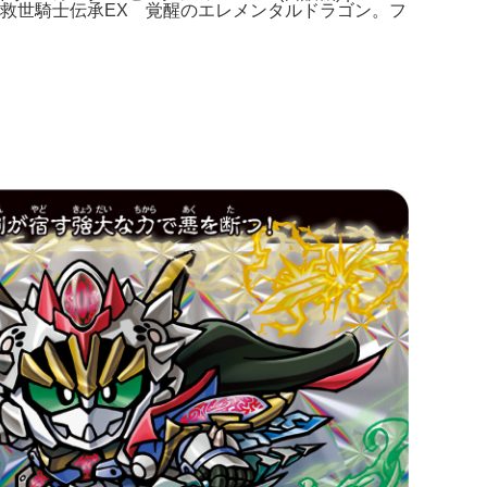
外伝 救世騎士伝承EX 覚醒のエレメンタルドラゴン。フ