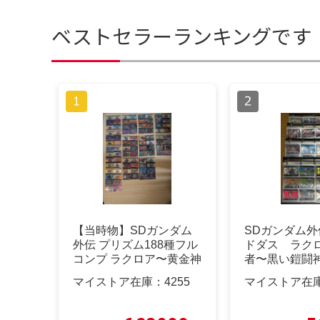
ベストセラーランキングです
【当時物】SDガンダム
SDガンダム
外伝 プリズム188種フル
ドダス ラク
コンプ ラクロア〜黄金神
者〜黒い鎧闘
話＋6種
品 フルコン
マイストア在庫：
4255
マイストア在