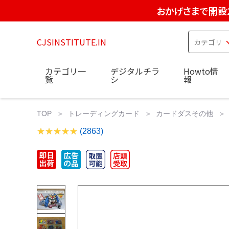
おかげさまで開設
CJSINSTITUTE.IN
カテゴリ一
デジタルチラ
Howto情
覧
シ
報
TOP
トレーディングカード
カードダスその他
(2863)