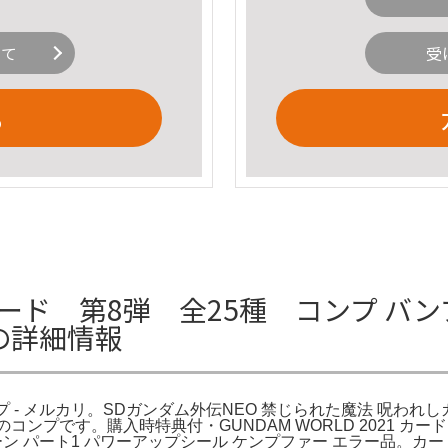
いて
受
る
ド 第8弾 全25種 コンプ バン
リの詳細情報
ンプ - メルカリ。SDガンダム外伝NEO 禁じられた魔法 呪われし
種のコンプです。購入時特典付・GUNDAM WORLD 2021
パート1 パワーアップシール ケンプファー エラー品。カードダス ガ