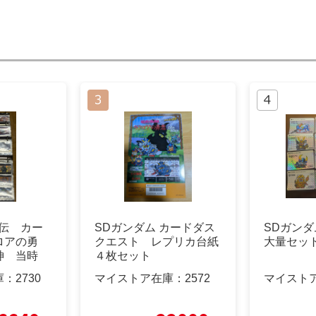
外伝 カー
SDガンダム カードダス
SDガンダ
ロアの勇
クエスト レプリカ台紙
大量セット
神 当時
４枚セット
プ
庫：
2730
マイストア在庫：
2572
マイスト