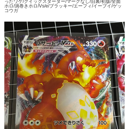
ったワケ/クイックスターター/マークなし/旧裏/初版/全面
ホロ/渦巻きホロ/Vs/e/ブラッキー/エーフィ/イーブイ/ゲッ
コウガ