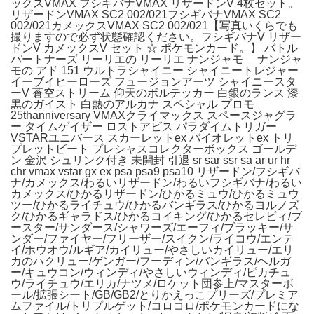
ックスVMAX フシギバナVMAX リザードンV 4枚セット。
リザードンVMAX SC2 002/021フシギバナVMAX SC2
002/021カメックスVMAX SC2 002/021【写真いくらでも
撮りますので必ず状態確認ください。フシギバナV リザー
ドンV カメックスV セット ☆ ポケモンカード。】 バトル
パートナーズ リーリエの リーリエ ナンジャモ ナンジャ
モの アド 151 ウルトラシャイニー シャイニートレジャー
イーブイヒーローズ フュージョンアーツ シャイニースタ
ーV 蒼空ストリーム 仰天のボルテッカー 白銀のランス 漆
黒のガイスト 白熱のアルカナ スペシャル プロモ
25thanniversary VMAXクライマックス スペースジャグラ
ー タイムゲイザー ロストアビス パラダイムトリガー
VSTARユニバース スカーレットex バイオレットex トリ
プレットビート プレシャスコレクターボックス ゴールデ
ン 金沢 シュリンク付き 未開封 引退 sr sar ssr sa ar ur hr
chr vmax vstar gx ex psa psa9 psa10 リザードン/フシギバ
ナ/カメックス/わるいリザードン/わるいフシギバナ/わるい
カメックス/ひかるリザードン/ひかるミュウ/ひかるミュウ
ツー/ひかるライチュウ/ひかるバンギラス/ひかるヨルノズ
ク/ひかるギャラドス/ひかるコイキング/ひかるセレビィ/ブ
ースター/サンダース/シャワーズ/エーフィ/ブラッキー/サ
ンダー/ファイヤー/フリーザー/スイクン/ライコウ/エンテ
イ/ホウオウ/ルギア/カイリュー/やさしいカイリュー/エリ
カのハクリュー/ゲンガー/フーディン/バンギラス/ヘルガ
ー/キュウコン/ウィンディ/やさしいウィンディ/ピカチュ
ウ/ライチュウ/エリカ/ナツメ/ロケット団参上/マスターボ
ール/拡張シート/GB/GB2/とりかえっこプリーズ/プレミア
ムファイル/トリプルゲット/コロコロ/ポケモンカードにな