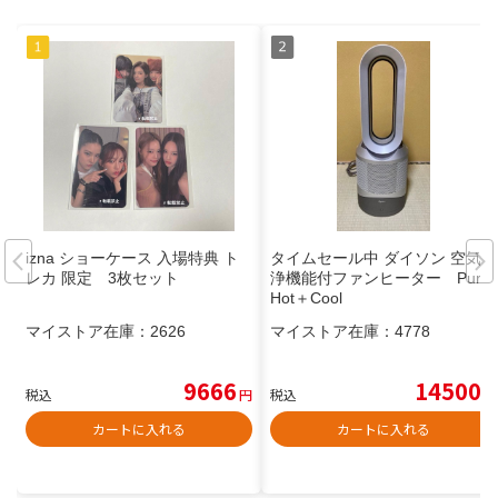
izna ショーケース 入場特典 ト
タイムセール中 ダイソン 空気清
レカ 限定 3枚セット
浄機能付ファンヒーター Pure
Hot＋Cool
マイストア在庫：
2626
マイストア在庫：
4778
9666
14500
税込
円
税込
円
カートに入れる
カートに入れる