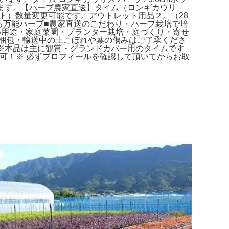
します。【ハーブ農家直送】タイム（ロンギカウリ
ポット）数量変更可能です。アウトレット用品２。（28
る万能ハーブ■農家直送のこだわり・ハーブ栽培で培
め用途・家庭菜園・プランター栽培・庭づくり・寄せ
梱包・輸送中の土こぼれや葉の傷みはご了承くださ
※本品は主に観賞・グランドカバー用のタイムです
可！※ 必ずプロフィールを確認して頂いてからお取