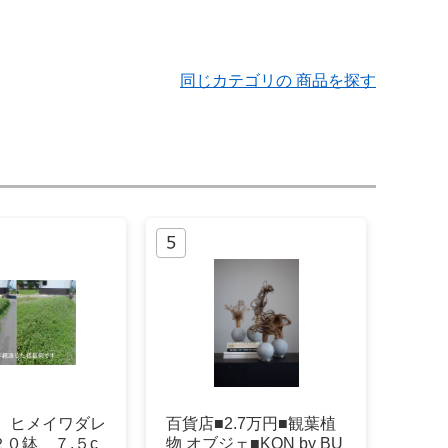
同じカテゴリの 商品を探す
 ヒメイワダレ
百貨店■2.7万円■観葉植
０鉢 ７.５c
物 オブジェ■KON by BU