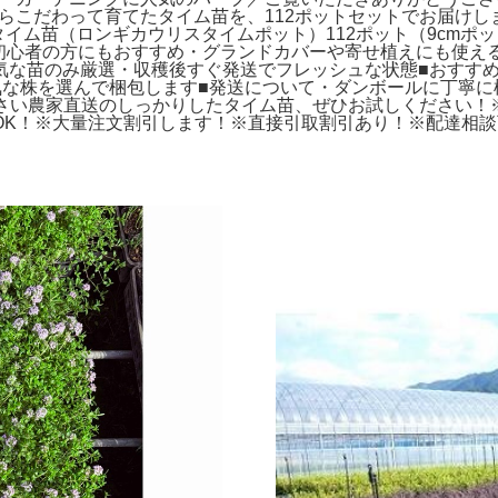
からこだわって育てたタイム苗を、112ポットセットでお届け
・タイム苗（ロンギカウリスタイムポット）112ポット（9cm
、初心者の方にもおすすめ・グランドカバーや寄せ植えにも使え
気な苗のみ厳選・収穫後すぐ発送でフレッシュな状態■おすす
気な株を選んで梱包します■発送について・ダンボールに丁寧に
ださい農家直送のしっかりしたタイム苗、ぜひお試しください！
OK！※大量注文割引します！※直接引取割引あり！※配達相談