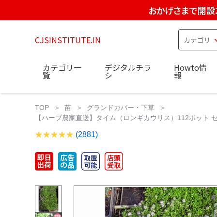
おかげさまで開設
CJSINSTITUTE.IN
カテゴリ一
デジタルチラ
Howto情
覧
シ
報
TOP
苗
グランドカバー・下草
【ハーブ農家直送】タイム（ロンギカウリス）112ポット セ
(2881)