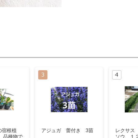
の宿根植
アジュガ 蕾付き 3苗
レクサス
 品種物で
ソウ １２