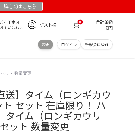
詳しくは
こちら
合計金額
ご利用案内
0
ゲスト様
0円
お問い合わせ
変更
ログイン
新規会員登録
 セット 数量変更
直送】タイム（ロンギカウ
ット セット 在庫限り！ ハ
】タイム（ロンギカウリ
 セット 数量変更