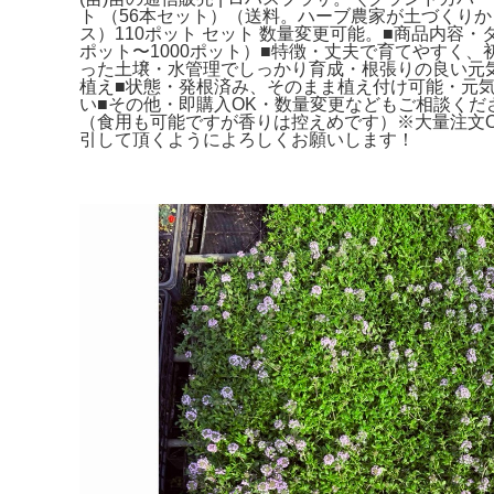
ト （56本セット）（送料。ハーブ農家が土づくり
ス）110ポット セット 数量変更可能。■商品内容
ポット〜1000ポット）■特徴・丈夫で育てやすく
った土壌・水管理でしっかり育成・根張りの良い元
植え■状態・発根済み、そのまま植え付け可能・元
い■その他・即購入OK・数量変更などもご相談く
（食用も可能ですが香りは控えめです）※大量注文
引して頂くようによろしくお願いします！