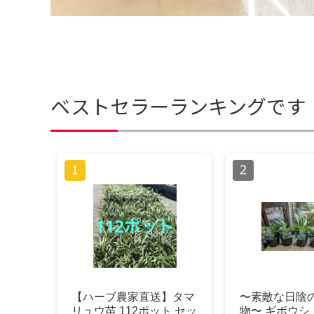
ベストセラーランキングです
【ハーブ農家直送】タマ
〜素敵な日陰
リュウ苗 112ポット セッ
物〜 ギボウシ