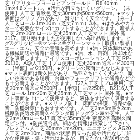
芝 リアリターフヨーロピアンゴールド R8 40mm
1m✕4.6メートル。●汚れが目立ちにくいグリーン。【未
使用】人工芝 春秋色 芝丈30mm 約50cm×560cm。●マット
表面はグリップ力があり、滑りにくく安全です。【みー】
人工芝ロール 1m×10ｍ（芝丈7ｍｍ）3本。●はさみやカッ
ターで必要なサイズにカットすることができます。新品人
工芝 2m×10m ロール 芝丈35mm 人工芝マット 屋外 庭
2117。譲り受けましたが使用しない為出品致します。ピ
グ®グリッピー®マンモス®グリーンマット | 取扱い製品 |
エー・エム。安全の意識を高めます！●油・液体漏れのあ
る機械周辺や通路に最適です。●油、水、溶剤、冷却水な
どを吸収します。アイリスコーポレーション 人工芝 RP-
30110。A③人工芝【プロ使用】芝丈30mm 通常㎡/4300円
→【半額】㎡/2150円。●グリーンの床面にもなじみます。
●マット表面は耐久性があり、毛羽立ちにくく丈夫で、激
しい往来のある場所、台車やフォークリフトの通路などで
も十分耐えることができます。T27人工芝【プロ使用】芝
丈20mm 通常㎡/4500円→【半額】㎡/2250円。B2116人工
芝 ロール 1m×20m 芝丈35mm 人工芝マット 屋外 庭。●マ
ット裏面を上にして使用すると、液体をすばやく吸収する
ことができます。●スリップ防止、床面の保護、通路の防
音、防塵対策にもおすすめです。人工芝2m×5m厚さ2cm
極厚防炎透水高耐久ベランダ庭ドッグラン屋外芝生。人工
芝2m×10mロール17 庭 芝丈35mm芝生 密度2倍 高耐久固
定ピン付。●防炎適合品。細かな情報は検索して下さい。
プレミアム人工芝 35mm×1m×20m。ユニオンビス AG20
人工芝 2m×10m。
商品の状態:
目立った傷や汚れなし","細
かな使用感・傷・汚れはあるが、目立たない
配送料の負