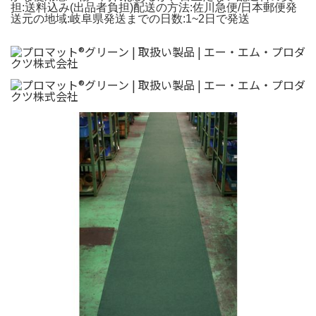
担:
送料込み(出品者負担)
配送の方法:
佐川急便/日本郵便
発
送元の地域:
岐阜県
発送までの日数:
1~2日で発送