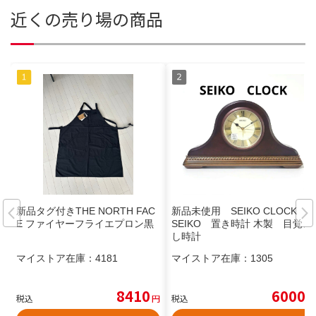
近くの売り場の商品
新品タグ付きTHE NORTH FAC
新品未使用 SEIKO CLOCK
E ファイヤーフライエプロン黒
SEIKO 置き時計 木製 目覚ま
し時計
マイストア在庫：
4181
マイストア在庫：
1305
8410
6000
税込
円
税込
円