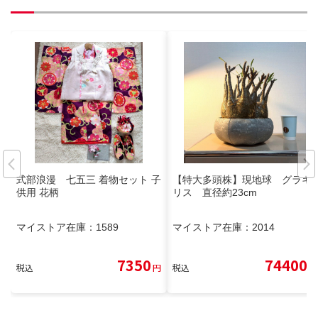
式部浪漫 七五三 着物セット 子
【特大多頭株】現地球 グラキ
供用 花柄
リス 直径約23cm
マイストア在庫：
1589
マイストア在庫：
2014
7350
74400
税込
円
税込
円