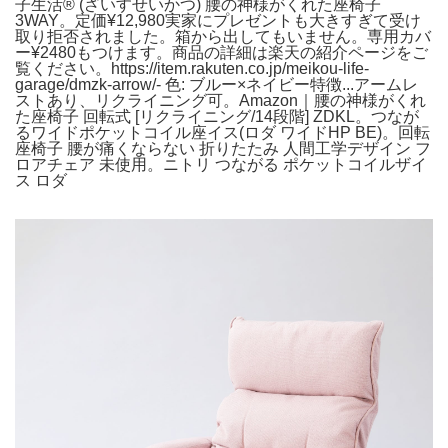
子生活® (ざいすせいかつ) 腰の神様がくれた座椅子
3WAY。定価¥12,980実家にプレゼントも大きすぎて受け
取り拒否されました。箱から出してもいません。専用カバ
ー¥2480もつけます。商品の詳細は楽天の紹介ページをご
覧ください。https://item.rakuten.co.jp/meikou-life-
garage/dmzk-arrow/- 色: ブルー×ネイビー特徴...アームレ
ストあり、リクライニング可。Amazon｜腰の神様がくれ
た座椅子 回転式 [リクライニング/14段階] ZDKL。つなが
るワイドポケットコイル座イス(ロダ ワイドHP BE)。回転
座椅子 腰が痛くならない 折りたたみ 人間工学デザイン フ
ロアチェア 未使用。ニトリ つながる ポケットコイルザイ
ス ロダ