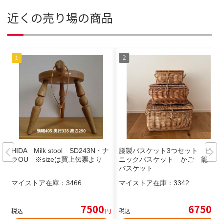
近くの売り場の商品
HIDA Milk stool SD243N・ナ
籐製バスケット3つセット ピク
ラOU ※sizeは買上伝票より
ニックバスケット かご 籠
バスケット
マイストア在庫：
3466
マイストア在庫：
3342
7500
6750
税込
円
税込
円