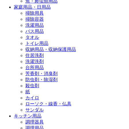
魚・爬虫類用品
家庭用品・日用品
掃除用具
掃除容器
洗濯用品
バス用品
タオル
トイレ用品
収納用品・収納保護用品
住居洗剤
洗濯洗剤
台所用品
芳香剤・消臭剤
防虫剤・除湿剤
殺虫剤
紙
カイロ
ローソク・線香・仏具
サンダル
キッチン用品
調理器具
調理用品