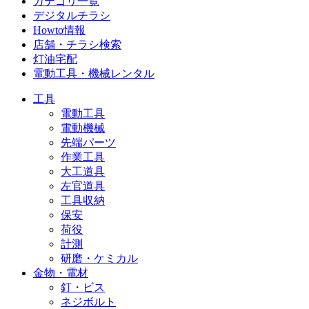
カテゴリ一覧
デジタルチラシ
Howto情報
店舗・チラシ検索
灯油宅配
電動工具・機械レンタル
工具
電動工具
電動機械
先端パーツ
作業工具
大工道具
左官道具
工具収納
保安
荷役
計測
研磨・ケミカル
金物・電材
釘・ビス
ネジボルト