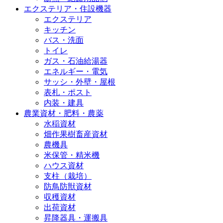
エクステリア・住設機器
エクステリア
キッチン
バス・洗面
トイレ
ガス・石油給湯器
エネルギー・電気
サッシ・外壁・屋根
表札・ポスト
内装・建具
農業資材・肥料・農薬
水稲資材
畑作果樹畜産資材
農機具
米保管・精米機
ハウス資材
支柱（栽培）
防鳥防獣資材
収穫資材
出荷資材
昇降器具・運搬具