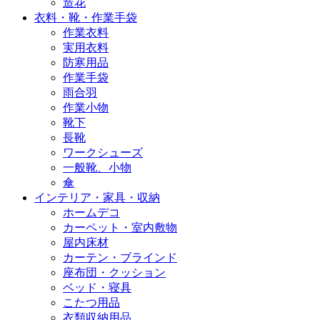
造花
衣料・靴・作業手袋
作業衣料
実用衣料
防寒用品
作業手袋
雨合羽
作業小物
靴下
長靴
ワークシューズ
一般靴、小物
傘
インテリア・家具・収納
ホームデコ
カーペット・室内敷物
屋内床材
カーテン・ブラインド
座布団・クッション
ベッド・寝具
こたつ用品
衣類収納用品