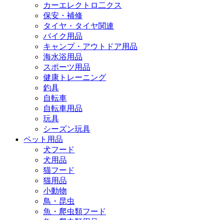
カーエレクトロ二クス
保安・補修
タイヤ・タイヤ関連
バイク用品
キャンプ・アウトドア用品
海水浴用品
スポーツ用品
健康トレーニング
釣具
自転車
自転車用品
玩具
シーズン玩具
ペット用品
犬フード
犬用品
猫フード
猫用品
小動物
鳥・昆虫
魚・爬虫類フード