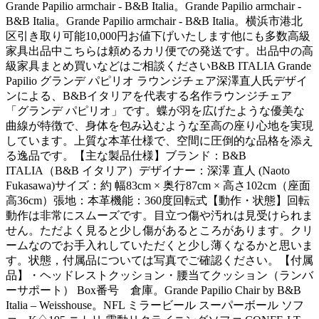
Grande Papilio armchair - B&B Italia。Grande Papilio armchair -
B&B Italia。Grande Papilio armchair - B&B Italia。横浜市港北
区引き取り可能10,000円お値下げいたします他にも多数高級
家具出品中こちらは頼めるカリ便での発送です。出品中の高
級家具まとめ買いなどはご相談くださいB&B ITALIA Grande
Papilio グランデ パピリオ ラウンジチェア深澤直人氏デザイ
ンによる、B&Bイタリアを代表する名作ラウンジチェア
「グランデ パピリオ」です。蝶が羽を広げたような優美な
曲線が特徴で、身体を包み込むような至高の座り心地を実現
しています。上質な本革仕様で、空間に圧倒的な品格を添え
る逸品です。【主な製品仕様】ブランド：B&B
ITALIA（B&B イタリア）デザイナー：深澤 直人 (Naoto
Fukasawa)サイズ：約 幅83cm × 奥行87cm × 高さ102cm（座面
高36cm）張地：本革機能：360度回転式【動作・状態】回転
動作は非常にスムーズです。目立つ傷や汚れは見受けられま
せん。ただよく見ると少し傷があるところがあります。クリ
ームなのでお手入れしていただくと少し薄くなるかと思いま
す。状態，付属品については写真でご確認ください。【付属
品】・ヘッドレストクッション・腰当てクッション（ランバ
ーサポート） Box番号 倉庫。Grande Papilio Chair by B&B
Italia – Weisshouse。NFL ミラービール スーパーボール ソフ