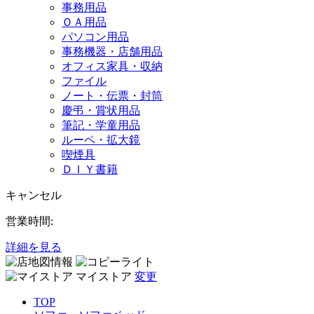
事務用品
ＯＡ用品
パソコン用品
事務機器・店舗用品
オフィス家具・収納
ファイル
ノート・伝票・封筒
慶弔・賞状用品
筆記・学童用品
ルーペ・拡大鏡
喫煙具
ＤＩＹ書籍
キャンセル
営業時間:
詳細を見る
マイストア
変更
TOP