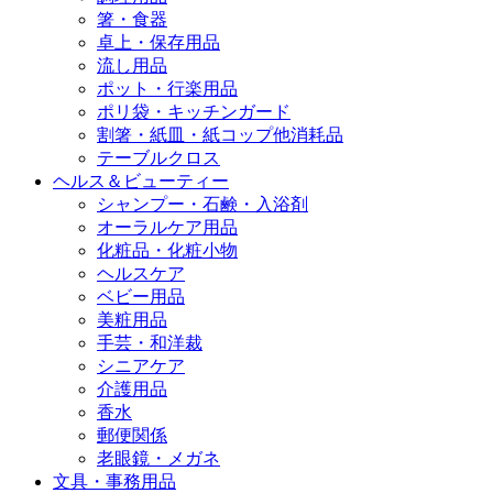
箸・食器
卓上・保存用品
流し用品
ポット・行楽用品
ポリ袋・キッチンガード
割箸・紙皿・紙コップ他消耗品
テーブルクロス
ヘルス＆ビューティー
シャンプー・石鹸・入浴剤
オーラルケア用品
化粧品・化粧小物
ヘルスケア
ベビー用品
美粧用品
手芸・和洋裁
シニアケア
介護用品
香水
郵便関係
老眼鏡・メガネ
文具・事務用品