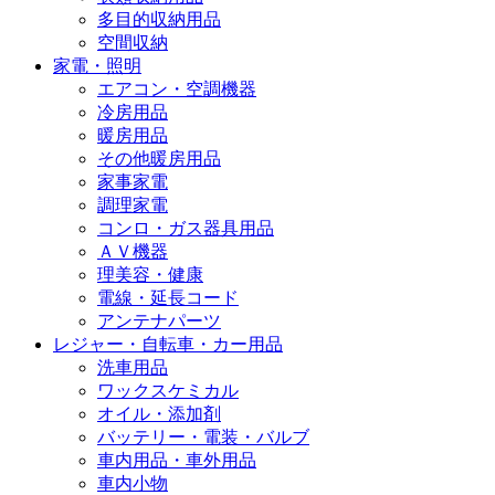
多目的収納用品
空間収納
家電・照明
エアコン・空調機器
冷房用品
暖房用品
その他暖房用品
家事家電
調理家電
コンロ・ガス器具用品
ＡＶ機器
理美容・健康
電線・延長コード
アンテナパーツ
レジャー・自転車・カー用品
洗車用品
ワックスケミカル
オイル・添加剤
バッテリー・電装・バルブ
車内用品・車外用品
車内小物