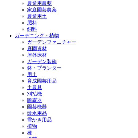
農業用農薬
家庭園芸農薬
農業用土
肥料
飼料
ガーデニング・植物
ガーデンファニチャー
庭園資材
屋外床材
ガーデン装飾
鉢・プランター
用土
育成園芸用品
土農具
刈払機
噴霧器
園芸機器
散水用品
雪かき用品
植物
種