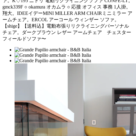
ァ。K♢195 ニトリ 電動リクライニングソファ CONFE-LT。
gmck339F ○ okamura オカムラ ○ 応接 オフィス 事務 1人掛。
翔大。IDEEイデーMINI MILLER ARM CHAIRミニミラー ア
ームチェア。ERCOL アーコール ウィンザー ソファ。
【shige】【送料込】電動布張りリクライニングパーソナル
チェア。ダークブラウン レザー アームチェア チェスター
フィールドソファ〜