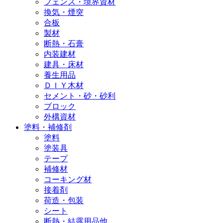
フェンス・境界資材
換気・煙突
合板
製材
断熱・石膏
内装建材
建具・床材
養生用品
ＤＩＹ木材
セメント・砂・砂利
ブロック
外構資材
塗料・補修剤
塗料
塗装具
テープ
補修材
コーキング材
接着剤
荷造・包装
シート
断熱・結露用品他