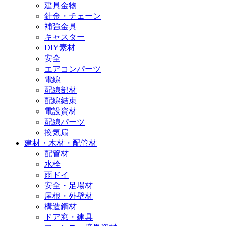
建具金物
針金・チェーン
補強金具
キャスター
DIY素材
安全
エアコンパーツ
電線
配線部材
配線結束
電設資材
配線パーツ
換気扇
建材・木材・配管材
配管材
水栓
雨ドイ
安全・足場材
屋根・外壁材
構造鋼材
ドア窓・建具