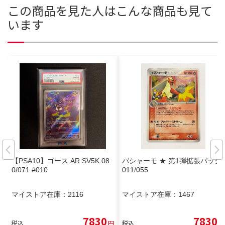
この商品を見た人はこんな商品も見て
います
【PSA10】ゴース AR SV5K 08
バシャーモ ★ 第1弾拡張パック
0/071 #010
011/055
マイストア在庫：
2116
マイストア在庫：
1467
7830
7830
税込
円
税込
円